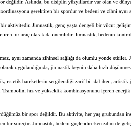
or değildir. Aslında, bu disiplin yüzyıllardır var olan ve düny
e koordinasyonu gerektiren bir spordur ve bedeni ve zihni aynı a
bir aktivitedir. Jimnastik, genç yaşta dengeli bir vücut gelişi
etiren bir araç olarak da önemlidir. Jimnastik, bedenin kontro
maz, aynı zamanda zihinsel sağlığı da olumlu yönde etkiler. Ji
utin olarak uygulandığında, jimnastik beynin daha hızlı düşünme
stik, estetik hareketlerin sergilendiği zarif bir dal iken, artis
r. Trambolin, hız ve yükseklik kombinasyonunu içeren enerjik 
düğümüz bir spor değildir. Bu aktivite, her yaş grubundan ins
ren bir süreçtir. Jimnastik, bedeni güçlendirirken zihni de geli