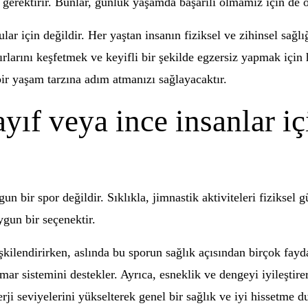
gerektirir. Bunlar, günlük yaşamda başarılı olmamız için de ö
ar için değildir. Her yaştan insanın fiziksel ve zihinsel sağlığ
rlarını keşfetmek ve keyifli bir şekilde egzersiz yapmak için 
ir yaşam tarzına adım atmanızı sağlayacaktır.
yıf veya ince insanlar i
un bir spor değildir. Sıklıkla, jimnastik aktiviteleri fiziksel
ygun bir seçenektir.
işkilendirirken, aslında bu sporun sağlık açısından birçok fayda
ar sistemini destekler. Ayrıca, esneklik ve dengeyi iyileştirer
erji seviyelerini yükselterek genel bir sağlık ve iyi hissetme 