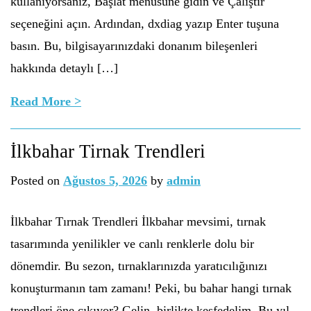
kullanıyorsanız, Başlat menüsüne gidin ve Çalıştır
seçeneğini açın. Ardından, dxdiag yazıp Enter tuşuna
basın. Bu, bilgisayarınızdaki donanım bileşenleri
hakkında detaylı […]
Read More >
İlkbahar Tirnak Trendleri
Posted on
Ağustos 5, 2026
by
admin
İlkbahar Tırnak Trendleri İlkbahar mevsimi, tırnak
tasarımında yenilikler ve canlı renklerle dolu bir
dönemdir. Bu sezon, tırnaklarınızda yaratıcılığınızı
konuşturmanın tam zamanı! Peki, bu bahar hangi tırnak
trendleri öne çıkıyor? Gelin, birlikte keşfedelim. Bu yıl,