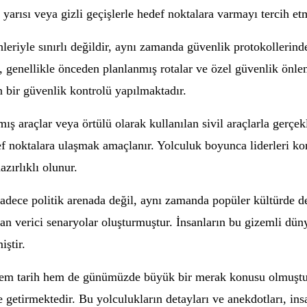
yarısı veya gizli geçişlerle hedef noktalara varmayı tercih etm
cihleriyle sınırlı değildir, aynı zamanda güvenlik protokolleri
, genellikle önceden planlanmış rotalar ve özel güvenlik önle
 bir güvenlik kontrolü yapılmaktadır.
anmış araçlar veya örtülü olarak kullanılan sivil araçlarla gerç
f noktalara ulaşmak amaçlanır. Yolculuk boyunca liderleri kor
zırlıklı olunur.
 sadece politik arenada değil, aynı zamanda popüler kültürde 
can verici senaryolar oluşturmuştur. İnsanların bu gizemli dün
iştir.
 hem tarih hem de günümüzde büyük bir merak konusu olmuştur. 
le getirmektedir. Bu yolculukların detayları ve anekdotları, 