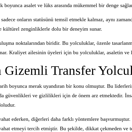
luk boyunca asalet ve lüks arasında mükemmel bir denge sağlan
rı, sadece onların statüsünü temsil etmekle kalmaz, aynı zama
e kültürel zenginliklerle dolu bir deneyim sunar.
buluşma noktalarından biridir. Bu yolculuklar, özenle tasarlan
r. Kraliyet ailesinin üyeleri için bu yolculuklar, asaletin ve 
 Gizemli Transfer Yolcul
 tarih boyunca merak uyandıran bir konu olmuştur. Bu liderleri
da güvenlikleri ve gizlilikleri için de önem arz etmektedir. İ
doludur.
yahat ederken, diğerleri daha farklı yöntemlere başvurmuştur. 
eyahat etmeyi tercih etmiştir. Bu şekilde, dikkat çekmeden ve 