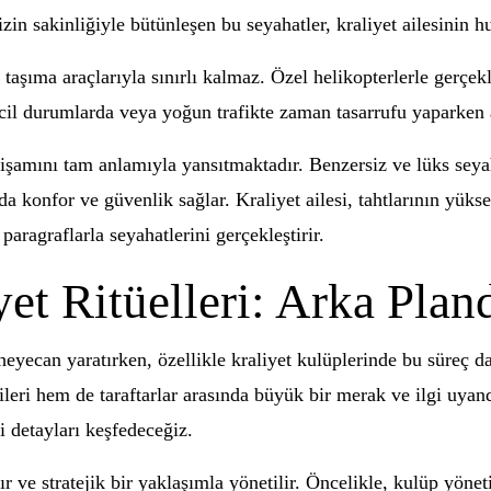
izin sakinliğiyle bütünleşen bu seyahatler, kraliyet ailesinin 
e taşıma araçlarıyla sınırlı kalmaz. Özel helikopterlerle gerçekle
acil durumlarda veya yoğun trafikte zaman tasarrufu yaparken 
n ihtişamını tam anlamıyla yansıtmaktadır. Benzersiz ve lüks sey
nda konfor ve güvenlik sağlar. Kraliyet ailesi, tahtlarının yük
aragraflarla seyahatlerini gerçekleştirir.
yet Ritüelleri: Arka Plan
yecan yaratırken, özellikle kraliyet kulüplerinde bu süreç dah
ileri hem de taraftarlar arasında büyük bir merak ve ilgi uyand
i detayları keşfedeceğiz.
nır ve stratejik bir yaklaşımla yönetilir. Öncelikle, kulüp yönet