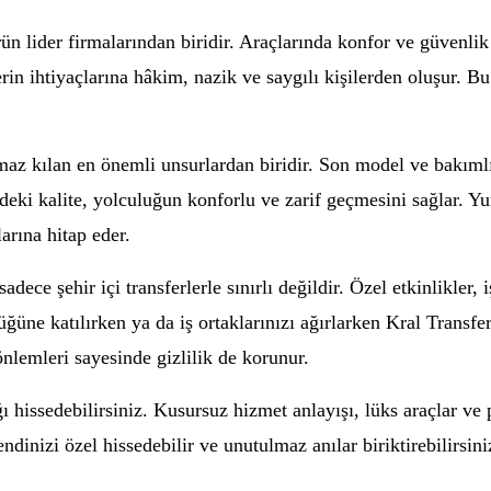
ün lider firmalarından biridir. Araçlarında konfor ve güvenlik
lerin ihtiyaçlarına hâkim, nazik ve saygılı kişilerden oluşur.
ulmaz kılan en önemli unsurlardan biridir. Son model ve bakıml
deki kalite, yolculuğun konforlu ve zarif geçmesini sağlar. Y
arına hitap eder.
adece şehir içi transferlerle sınırlı değildir. Özel etkinlikler, 
ğüne katılırken ya da iş ortaklarınızı ağırlarken Kral Transfer
nlemleri sayesinde gizlilik de korunur.
ığı hissedebilirsiniz. Kusursuz hizmet anlayışı, lüks araçlar ve
endinizi özel hissedebilir ve unutulmaz anılar biriktirebilirsini