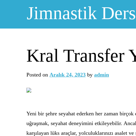
Skip
Jimnastik Ders
to
content
Kral Transfer 
Posted on
Aralık 24, 2023
by
admin
Yeni bir şehre seyahat ederken her zaman birçok d
uğraşmak, seyahat deneyimini etkileyebilir. Ancak
karşılayan lüks araçlar, yolculuklarınızı asalet ve 