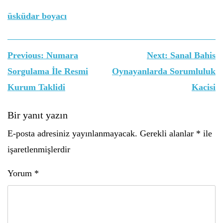
üsküdar boyacı
Yazı
Previous:
Numara
Next:
Sanal Bahis
gezinmesi
Sorgulama İle Resmi
Oynayanlarda Sorumluluk
Kurum Taklidi
Kacisi
Bir yanıt yazın
E-posta adresiniz yayınlanmayacak.
Gerekli alanlar
*
ile
işaretlenmişlerdir
Yorum
*