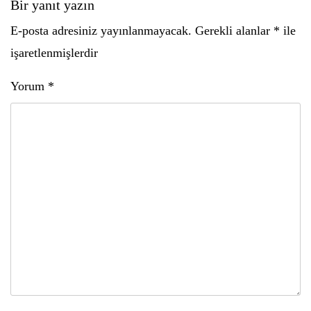
Bir yanıt yazın
E-posta adresiniz yayınlanmayacak.
Gerekli alanlar
*
ile
işaretlenmişlerdir
Yorum
*