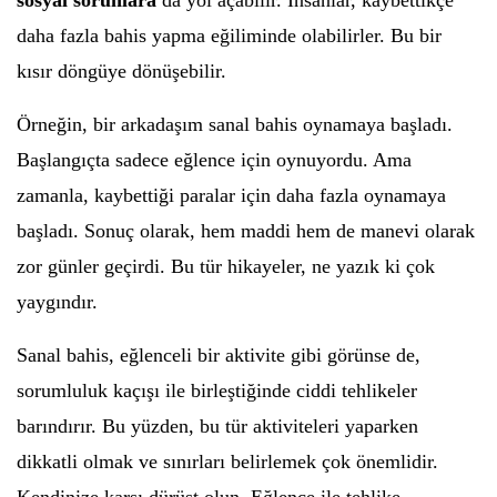
sosyal sorunlara
da yol açabilir. İnsanlar, kaybettikçe
daha fazla bahis yapma eğiliminde olabilirler. Bu bir
kısır döngüye dönüşebilir.
Örneğin, bir arkadaşım sanal bahis oynamaya başladı.
Başlangıçta sadece eğlence için oynuyordu. Ama
zamanla, kaybettiği paralar için daha fazla oynamaya
başladı. Sonuç olarak, hem maddi hem de manevi olarak
zor günler geçirdi. Bu tür hikayeler, ne yazık ki çok
yaygındır.
Sanal bahis, eğlenceli bir aktivite gibi görünse de,
sorumluluk kaçışı ile birleştiğinde ciddi tehlikeler
barındırır. Bu yüzden, bu tür aktiviteleri yaparken
dikkatli olmak ve sınırları belirlemek çok önemlidir.