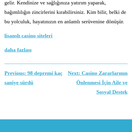
gelir. Kendinize ve sağlığınıza yatırım yaparak,
bağımlılığın zincirlerini kırabilirsiniz. Kim bilir, belki de
bu yolculuk, hayatınızın en anlamlı serüvenine dönüşür.
lisanslı casino siteleri
daha fazlası
Yazı
Previous:
98 depremi kaç
Next:
Casino Zararlarının
gezinmesi
saniye sürdü
Önlenmesi İçin Aile ve
Sosyal Destek