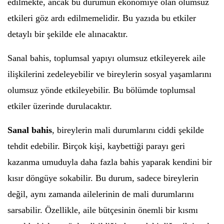
edilmekte, ancak bu durumun ekonomiye olan olumsuz
etkileri göz ardı edilmemelidir. Bu yazıda bu etkiler
detaylı bir şekilde ele alınacaktır.
Sanal bahis, toplumsal yapıyı olumsuz etkileyerek aile
ilişkilerini zedeleyebilir ve bireylerin sosyal yaşamlarını
olumsuz yönde etkileyebilir. Bu bölümde toplumsal
etkiler üzerinde durulacaktır.
Sanal bahis
, bireylerin mali durumlarını ciddi şekilde
tehdit edebilir. Birçok kişi, kaybettiği parayı geri
kazanma umuduyla daha fazla bahis yaparak kendini bir
kısır döngüye sokabilir. Bu durum, sadece bireylerin
değil, aynı zamanda ailelerinin de mali durumlarını
sarsabilir. Özellikle, aile bütçesinin önemli bir kısmı