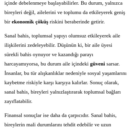
içinde debelenmeye başlayabilirler. Bu durum, yalnızca
bireyleri değil, ailelerini ve toplumu da etkileyerek geniş
bir
ekonomik çöküş
riskini beraberinde getirir.
Sanal bahis, toplumsal yapıyı olumsuz etkileyerek aile
ilişkilerini zedeleyebilir. Düşünün ki, bir aile üyesi
sürekli bahis oynuyor ve kazandığı parayı
harcayamıyorsa, bu durum aile içindeki
güveni
sarsar.
İnsanlar, bu tür alışkanlıklar nedeniyle sosyal yaşamlarını
kaybetme riskiyle karşı karşıya kalırlar. Sonuç olarak,
sanal bahis, bireyleri yalnızlaştırarak toplumsal bağları
zayıflatabilir.
Finansal sonuçlar ise daha da çarpıcıdır. Sanal bahis,
bireylerin mali durumlarını tehdit edebilir ve uzun