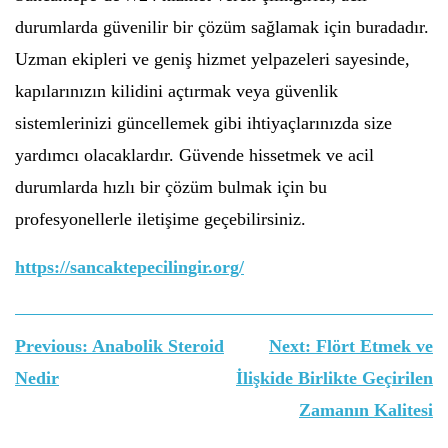
durumlarda güvenilir bir çözüm sağlamak için buradadır.
Uzman ekipleri ve geniş hizmet yelpazeleri sayesinde,
kapılarınızın kilidini açtırmak veya güvenlik
sistemlerinizi güncellemek gibi ihtiyaçlarınızda size
yardımcı olacaklardır. Güvende hissetmek ve acil
durumlarda hızlı bir çözüm bulmak için bu
profesyonellerle iletişime geçebilirsiniz.
https://sancaktepecilingir.org/
Yazı
Previous:
Anabolik Steroid
Next:
Flört Etmek ve
gezinmesi
Nedir
İlişkide Birlikte Geçirilen
Zamanın Kalitesi