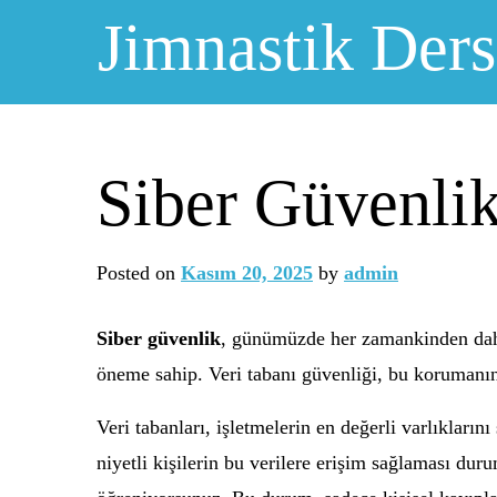
Skip
Jimnastik Ders
to
content
Siber Güvenlik
Posted on
Kasım 20, 2025
by
admin
Siber güvenlik
, günümüzde her zamankinden daha 
öneme sahip. Veri tabanı güvenliği, bu korumanın 
Veri tabanları, işletmelerin en değerli varlıklarını
niyetli kişilerin bu verilere erişim sağlaması dur