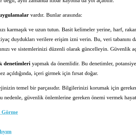
 değil, aynı zamanda itibar kaybına da yol açabilir.
 uygulamalar
vardır. Bunlar arasında:
ızı karmaşık ve uzun tutun. Basit kelimeler yerine, harf, raka
iyaç duydukları verilere erişim izni verin. Bu, veri tabanını d
nızı ve sistemlerinizi düzenli olarak güncelleyin. Güvenlik açı
k denetimleri
yapmak da önemlidir. Bu denetimler, potansiyel 
ez açıldığında, içeri girmek için fırsat doğar.
ejinizin temel bir parçasıdır. Bilgilerinizi korumak için gerek
u nedenle, güvenlik önlemlerine gereken önemi vermek hayati b
ni Görme
lıyım