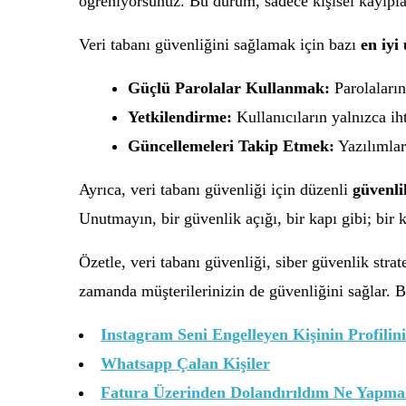
öğreniyorsunuz. Bu durum, sadece kişisel kayıplar
Veri tabanı güvenliğini sağlamak için bazı
en iyi
Güçlü Parolalar Kullanmak:
Parolaların
Yetkilendirme:
Kullanıcıların yalnızca iht
Güncellemeleri Takip Etmek:
Yazılımları
Ayrıca, veri tabanı güvenliği için düzenli
güvenli
Unutmayın, bir güvenlik açığı, bir kapı gibi; bir k
Özetle, veri tabanı güvenliği, siber güvenlik strat
zamanda müşterilerinizin de güvenliğini sağlar. B
Instagram Seni Engelleyen Kişinin Profili
Whatsapp Çalan Kişiler
Fatura Üzerinden Dolandırıldım Ne Yapma