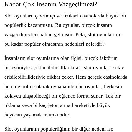
Kadar Çok İnsanın Vazgeçilmezi?
Slot oyunları, çevrimiçi ve fiziksel casinolarda büyük bir
popülerlik kazanmıştır. Bu oyunlar, birçok insanın
vazgeçilmezleri haline gelmiştir. Peki, slot oyunlarının
bu kadar popüler olmasının nedenleri nelerdir?
İnsanların slot oyunlarına olan ilgisi, birçok faktörün
birleşimiyle açıklanabilir. İlk olarak, slot oyunları kolay
erişilebilirlikleriyle dikkat çeker. Hem gerçek casinolarda
hem de online olarak oynanabilen bu oyunlar, herkesin
kolayca ulaşabileceği bir eğlence formu sunar. Tek bir
tıklama veya birkaç jeton atma hareketiyle büyük
heyecan yaşamak mümkündür.
Slot oyunlarının popülerliğinin bir diğer nedeni ise