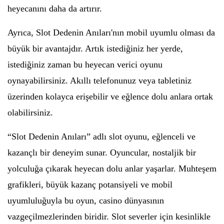
heyecanını daha da artırır.
Ayrıca, Slot Dedenin Anıları'nın mobil uyumlu olması da
büyük bir avantajdır. Artık istediğiniz her yerde,
istediğiniz zaman bu heyecan verici oyunu
oynayabilirsiniz. Akıllı telefonunuz veya tabletiniz
üzerinden kolayca erişebilir ve eğlence dolu anlara ortak
olabilirsiniz.
“Slot Dedenin Anıları” adlı slot oyunu, eğlenceli ve
kazançlı bir deneyim sunar. Oyuncular, nostaljik bir
yolculuğa çıkarak heyecan dolu anlar yaşarlar. Muhteşem
grafikleri, büyük kazanç potansiyeli ve mobil
uyumluluğuyla bu oyun, casino dünyasının
vazgeçilmezlerinden biridir. Slot severler için kesinlikle