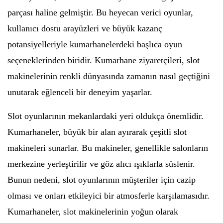
parçası haline gelmiştir. Bu heyecan verici oyunlar,
kullanıcı dostu arayüzleri ve büyük kazanç
potansiyelleriyle kumarhanelerdeki başlıca oyun
seçeneklerinden biridir. Kumarhane ziyaretçileri, slot
makinelerinin renkli dünyasında zamanın nasıl geçtiğini
unutarak eğlenceli bir deneyim yaşarlar.
Slot oyunlarının mekanlardaki yeri oldukça önemlidir.
Kumarhaneler, büyük bir alan ayırarak çeşitli slot
makineleri sunarlar. Bu makineler, genellikle salonların
merkezine yerleştirilir ve göz alıcı ışıklarla süslenir.
Bunun nedeni, slot oyunlarının müşteriler için cazip
olması ve onları etkileyici bir atmosferle karşılamasıdır.
Kumarhaneler, slot makinelerinin yoğun olarak