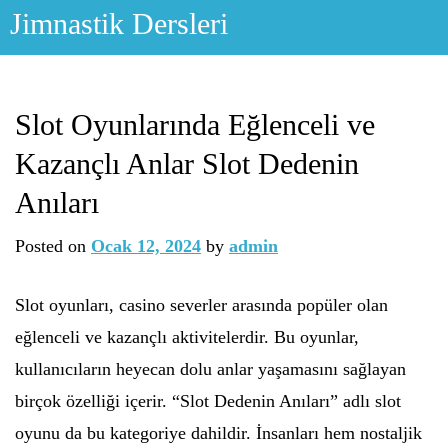
Skip
Jimnastik Dersleri
to
content
Slot Oyunlarında Eğlenceli ve
Kazançlı Anlar Slot Dedenin
Anıları
Posted on
Ocak 12, 2024
by
admin
Slot oyunları, casino severler arasında popüler olan
eğlenceli ve kazançlı aktivitelerdir. Bu oyunlar,
kullanıcıların heyecan dolu anlar yaşamasını sağlayan
birçok özelliği içerir. “Slot Dedenin Anıları” adlı slot
oyunu da bu kategoriye dahildir. İnsanları hem nostaljik