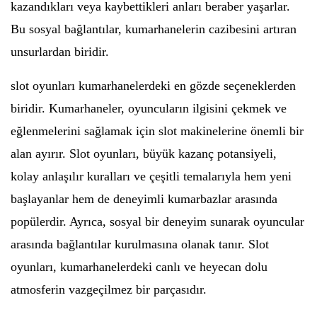
kazandıkları veya kaybettikleri anları beraber yaşarlar.
Bu sosyal bağlantılar, kumarhanelerin cazibesini artıran
unsurlardan biridir.
slot oyunları kumarhanelerdeki en gözde seçeneklerden
biridir. Kumarhaneler, oyuncuların ilgisini çekmek ve
eğlenmelerini sağlamak için slot makinelerine önemli bir
alan ayırır. Slot oyunları, büyük kazanç potansiyeli,
kolay anlaşılır kuralları ve çeşitli temalarıyla hem yeni
başlayanlar hem de deneyimli kumarbazlar arasında
popülerdir. Ayrıca, sosyal bir deneyim sunarak oyuncular
arasında bağlantılar kurulmasına olanak tanır. Slot
oyunları, kumarhanelerdeki canlı ve heyecan dolu
atmosferin vazgeçilmez bir parçasıdır.