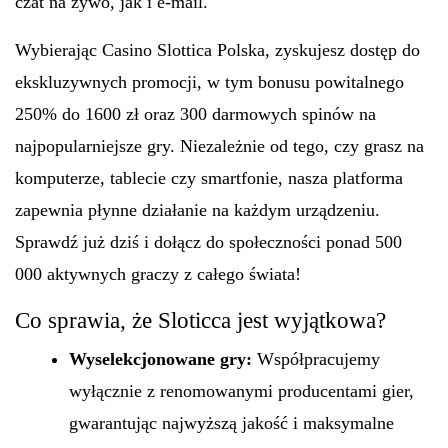
czat na żywo, jak i e-mail.
Wybierając Casino Slottica Polska, zyskujesz dostęp do
ekskluzywnych promocji, w tym bonusu powitalnego
250% do 1600 zł oraz 300 darmowych spinów na
najpopularniejsze gry. Niezależnie od tego, czy grasz na
komputerze, tablecie czy smartfonie, nasza platforma
zapewnia płynne działanie na każdym urządzeniu.
Sprawdź już dziś i dołącz do społeczności ponad 500
000 aktywnych graczy z całego świata!
Co sprawia, że Sloticca jest wyjątkowa?
Wyselekcjonowane gry:
Współpracujemy
wyłącznie z renomowanymi producentami gier,
gwarantując najwyższą jakość i maksymalne