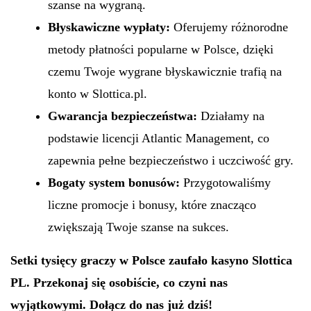
szanse na wygraną.
Błyskawiczne wypłaty:
Oferujemy różnorodne
metody płatności popularne w Polsce, dzięki
czemu Twoje wygrane błyskawicznie trafią na
konto w Slottica.pl.
Gwarancja bezpieczeństwa:
Działamy na
podstawie licencji Atlantic Management, co
zapewnia pełne bezpieczeństwo i uczciwość gry.
Bogaty system bonusów:
Przygotowaliśmy
liczne promocje i bonusy, które znacząco
zwiększają Twoje szanse na sukces.
Setki tysięcy graczy w Polsce zaufało kasyno Slottica
PL. Przekonaj się osobiście, co czyni nas
wyjątkowymi. Dołącz do nas już dziś!