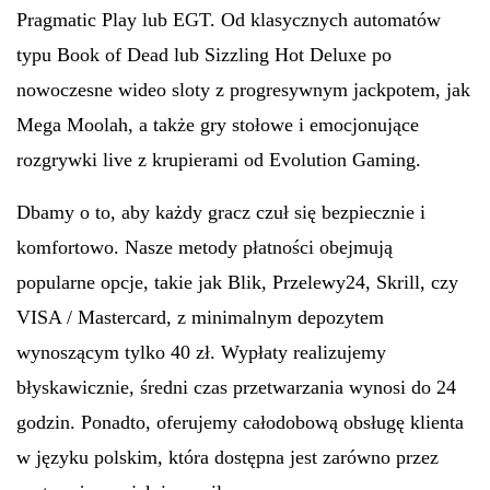
Pragmatic Play lub EGT. Od klasycznych automatów
typu Book of Dead lub Sizzling Hot Deluxe po
nowoczesne wideo sloty z progresywnym jackpotem, jak
Mega Moolah, a także gry stołowe i emocjonujące
rozgrywki live z krupierami od Evolution Gaming.
Dbamy o to, aby każdy gracz czuł się bezpiecznie i
komfortowo. Nasze metody płatności obejmują
popularne opcje, takie jak Blik, Przelewy24, Skrill, czy
VISA / Mastercard, z minimalnym depozytem
wynoszącym tylko 40 zł. Wypłaty realizujemy
błyskawicznie, średni czas przetwarzania wynosi do 24
godzin. Ponadto, oferujemy całodobową obsługę klienta
w języku polskim, która dostępna jest zarówno przez