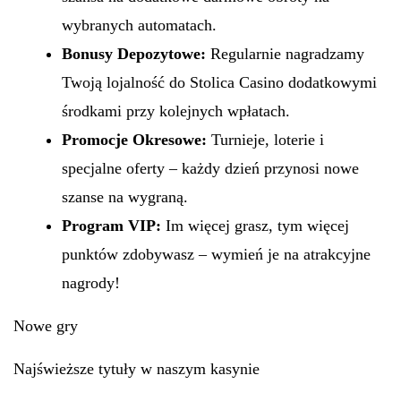
wybranych automatach.
Bonusy Depozytowe:
Regularnie nagradzamy
Twoją lojalność do Stolica Casino dodatkowymi
środkami przy kolejnych wpłatach.
Promocje Okresowe:
Turnieje, loterie i
specjalne oferty – każdy dzień przynosi nowe
szanse na wygraną.
Program VIP:
Im więcej grasz, tym więcej
punktów zdobywasz – wymień je na atrakcyjne
nagrody!
Nowe gry
Najświeższe tytuły w naszym kasynie