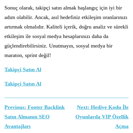
Sonuç olarak, takipçi satın almak başlangıç için iyi bir
adım olabilir. Ancak, asıl hedefiniz etkileşim oranlarınızı
artırmak olmalıdır. Kaliteli içerik, doğru analiz ve sürekli
etkileşim ile sosyal medya hesaplarınızı daha da
güçlendirebilirsiniz. Unutmayın, sosyal medya bir
maraton, sprint değil!
Takipçi Satın Al
Takipçi Satın Al
Yazı
Previous:
Footer Backlink
Next:
Hediye Kodu İle
gezinmesi
Satın Almanın SEO
Oyunlarda VIP Özellik
Avantajları
Açma