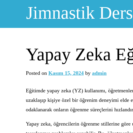
Skip
Jimnastik Ders
to
content
Yapay Zeka Eği
Posted on
Kasım 15, 2024
by
admin
Eğitimde yapay zeka (YZ) kullanımı, öğretmenleri
uzaklaşıp kişiye özel bir öğrenim deneyimi elde e
odaklanarak onların öğrenme süreçlerini hızlandı
Yapay zeka, öğrencilerin öğrenme stillerine göre 