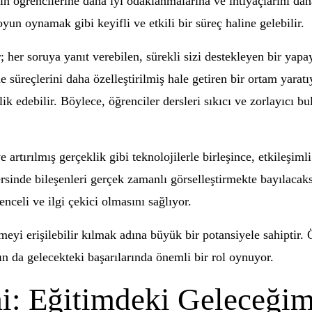
n öğrencilerine daha iyi odaklanmalarına ve ihtiyaçlarını daha
un oynamak gibi keyifli ve etkili bir süreç haline gelebilir.
; her soruya yanıt verebilen, sürekli sizi destekleyen bir yap
süreçlerini daha özelleştirilmiş hale getiren bir ortam yaratı
lik edebilir. Böylece, öğrenciler dersleri sıkıcı ve zorlayıcı
 artırılmış gerçeklik gibi teknolojilerle birleşince, etkileşim
ersinde bileşenleri gerçek zamanlı görselleştirmekte bayılacak
nceli ve ilgi çekici olmasını sağlıyor.
eyi erişilebilir kılmak adına büyük bir potansiyele sahiptir. 
ın da gelecekteki başarılarında önemli bir rol oynuyor.
: Eğitimdeki Geleceğim