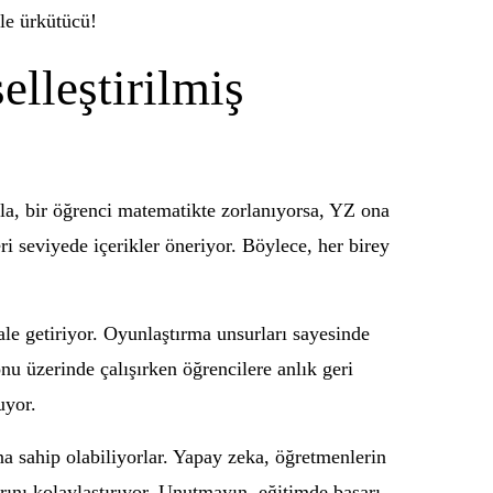
le ürkütücü!
elleştirilmiş
sela, bir öğrenci matematikte zorlanıyorsa, YZ ona
ri seviyede içerikler öneriyor. Böylece, her birey
ale getiriyor. Oyunlaştırma unsurları sayesinde
onu üzerinde çalışırken öğrencilere anlık geri
uyor.
ına sahip olabiliyorlar. Yapay zeka, öğretmenlerin
rını kolaylaştırıyor. Unutmayın, eğitimde başarı,