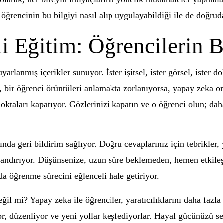
öğrencinin bu bilgiyi nasıl alıp uygulayabildiği ile de doğruda
 Eğitim: Öğrencilerin B
arlanmış içerikler sunuyor. İster işitsel, ister görsel, ister d
in, bir öğrenci örüntüleri anlamakta zorlanıyorsa, yapay zeka 
noktaları kapatıyor. Gözlerinizi kapatın ve o öğrenci olun; d
 geri bildirim sağlıyor. Doğru cevaplarınız için tebrikler, yan
ızlandırıyor. Düşünsenize, uzun süre beklemeden, hemen etk
a öğrenme sürecini eğlenceli hale getiriyor.
ğil mi? Yapay zeka ile öğrenciler, yaratıcılıklarını daha fazla 
yor, düzenliyor ve yeni yollar keşfediyorlar. Hayal gücünüzü se