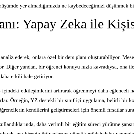
dönüşümde yer almadığımızda ne kaybedeceğimizi düşünmek bi
tanı: Yapay Zeka ile Kişis
 analiz ederek, onlara özel bir ders planı oluşturabiliyor. Me
or. Diğer yandan, bir öğrenci konuyu hızla kavradıysa, ona ile
aha etkili hale getiriyor.
 içindeki etkileşimlerini artırarak öğrenmeyi daha eğlenceli h
lar. Örneğin, YZ destekli bir sınıf içi uygulama, belirli bir k
öğrencilerin kendilerini geliştirmeleri için önemli fırsatlar sun
 kullandıklarında, daha verimli bir eğitim süreci yürütme şans
 olarak, her bireyin ihtiyaçlarına yönelik müdahaleler yapmala