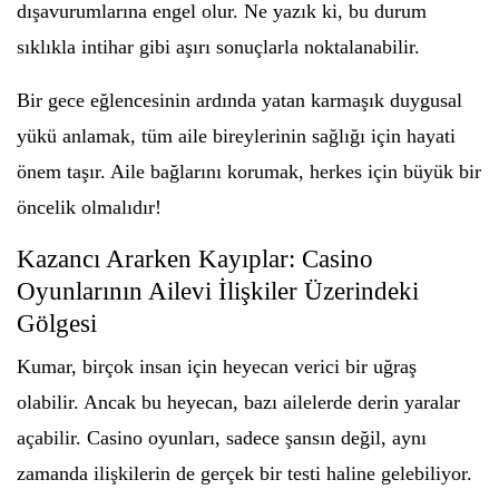
dışavurumlarına engel olur. Ne yazık ki, bu durum
sıklıkla intihar gibi aşırı sonuçlarla noktalanabilir.
Bir gece eğlencesinin ardında yatan karmaşık duygusal
yükü anlamak, tüm aile bireylerinin sağlığı için hayati
önem taşır. Aile bağlarını korumak, herkes için büyük bir
öncelik olmalıdır!
Kazancı Ararken Kayıplar: Casino
Oyunlarının Ailevi İlişkiler Üzerindeki
Gölgesi
Kumar, birçok insan için heyecan verici bir uğraş
olabilir. Ancak bu heyecan, bazı ailelerde derin yaralar
açabilir. Casino oyunları, sadece şansın değil, aynı
zamanda ilişkilerin de gerçek bir testi haline gelebiliyor.