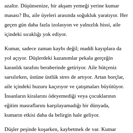
azaltır. Düşünsenize, bir akşam yemeği yerine kumar
masası? Bu, aile üyeleri arasında soğukluk yaratıyor. Her
geçen gün daha fazla izolasyon ve yalnızlık hissi, aile
içindeki sıcaklığı yok ediyor.
Kumar, sadece zaman kaybı değil; maddi kayıplara da
yol açıyor. Düşlerdeki kazanımlar pekala gerçeğin
karanlık tarafını beraberinde getiriyor. Aile bütçeniz
sarsılırken, üstüne üstlük stres de artıyor. Artan borçlar,
aile içindeki huzuru kaçırıyor ve çatışmaları büyütüyor.
İnsanların kiralarını ödeyemediği veya çocuklarının
eğitim masraflarını karşılayamadığı bir dünyada,
kumarın etkisi daha da belirgin hale geliyor.
Düşler peşinde koşarken, kaybetmek de var. Kumar