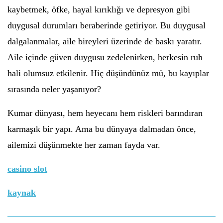
kaybetmek, öfke, hayal kırıklığı ve depresyon gibi
duygusal durumları beraberinde getiriyor. Bu duygusal
dalgalanmalar, aile bireyleri üzerinde de baskı yaratır.
Aile içinde güven duygusu zedelenirken, herkesin ruh
hali olumsuz etkilenir. Hiç düşündünüz mü, bu kayıplar
sırasında neler yaşanıyor?
Kumar dünyası, hem heyecanı hem riskleri barındıran
karmaşık bir yapı. Ama bu dünyaya dalmadan önce,
ailemizi düşünmekte her zaman fayda var.
casino slot
kaynak