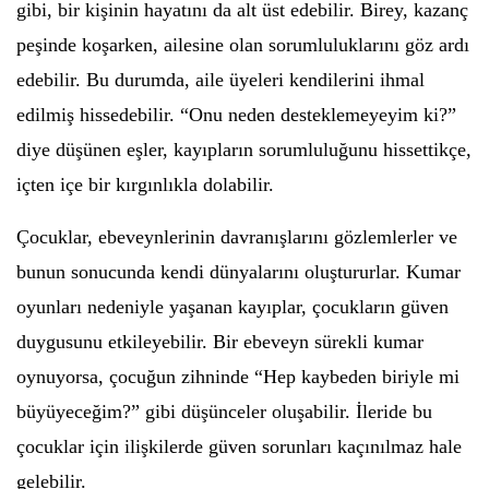
gibi, bir kişinin hayatını da alt üst edebilir. Birey, kazanç
peşinde koşarken, ailesine olan sorumluluklarını göz ardı
edebilir. Bu durumda, aile üyeleri kendilerini ihmal
edilmiş hissedebilir. “Onu neden desteklemeyeyim ki?”
diye düşünen eşler, kayıpların sorumluluğunu hissettikçe,
içten içe bir kırgınlıkla dolabilir.
Çocuklar, ebeveynlerinin davranışlarını gözlemlerler ve
bunun sonucunda kendi dünyalarını oluştururlar. Kumar
oyunları nedeniyle yaşanan kayıplar, çocukların güven
duygusunu etkileyebilir. Bir ebeveyn sürekli kumar
oynuyorsa, çocuğun zihninde “Hep kaybeden biriyle mi
büyüyeceğim?” gibi düşünceler oluşabilir. İleride bu
çocuklar için ilişkilerde güven sorunları kaçınılmaz hale
gelebilir.