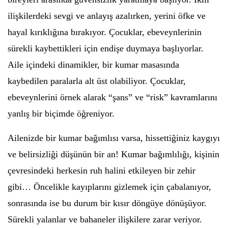
ilişkilerdeki sevgi ve anlayış azalırken, yerini öfke ve
hayal kırıklığına bırakıyor. Çocuklar, ebeveynlerinin
sürekli kaybettikleri için endişe duymaya başlıyorlar.
Aile içindeki dinamikler, bir kumar masasında
kaybedilen paralarla alt üst olabiliyor. Çocuklar,
ebeveynlerini örnek alarak “şans” ve “risk” kavramlarını
yanlış bir biçimde öğreniyor.
Ailenizde bir kumar bağımlısı varsa, hissettiğiniz kaygıyı
ve belirsizliği düşünün bir an! Kumar bağımlılığı, kişinin
çevresindeki herkesin ruh halini etkileyen bir zehir
gibi… Öncelikle kayıplarını gizlemek için çabalanıyor,
sonrasında ise bu durum bir kısır döngüye dönüşüyor.
Sürekli yalanlar ve bahaneler ilişkilere zarar veriyor.