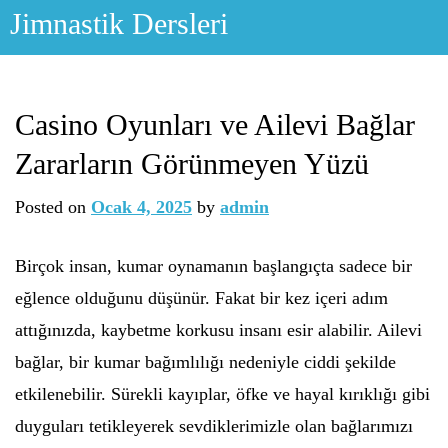
Skip
Jimnastik Dersleri
to
content
Casino Oyunları ve Ailevi Bağlar
Zararların Görünmeyen Yüzü
Posted on
Ocak 4, 2025
by
admin
Birçok insan, kumar oynamanın başlangıçta sadece bir
eğlence olduğunu düşünür. Fakat bir kez içeri adım
attığınızda, kaybetme korkusu insanı esir alabilir. Ailevi
bağlar, bir kumar bağımlılığı nedeniyle ciddi şekilde
etkilenebilir. Sürekli kayıplar, öfke ve hayal kırıklığı gibi
duyguları tetikleyerek sevdiklerimizle olan bağlarımızı