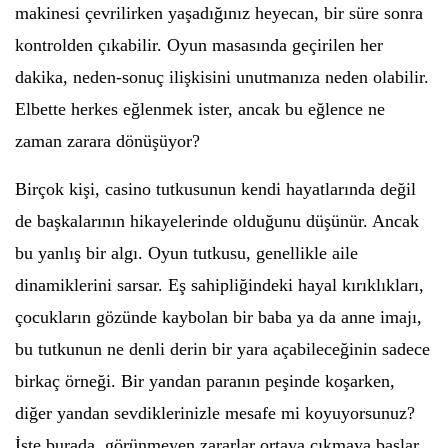
makinesi çevrilirken yaşadığınız heyecan, bir süre sonra
kontrolden çıkabilir. Oyun masasında geçirilen her
dakika, neden-sonuç ilişkisini unutmanıza neden olabilir.
Elbette herkes eğlenmek ister, ancak bu eğlence ne
zaman zarara dönüşüyor?
Birçok kişi, casino tutkusunun kendi hayatlarında değil
de başkalarının hikayelerinde olduğunu düşünür. Ancak
bu yanlış bir algı. Oyun tutkusu, genellikle aile
dinamiklerini sarsar. Eş sahipliğindeki hayal kırıklıkları,
çocukların gözünde kaybolan bir baba ya da anne imajı,
bu tutkunun ne denli derin bir yara açabileceğinin sadece
birkaç örneği. Bir yandan paranın peşinde koşarken,
diğer yandan sevdiklerinizle mesafe mi koyuyorsunuz?
İşte burada, görünmeyen zararlar ortaya çıkmaya başlar.